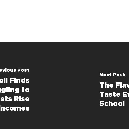
evious Post
Next Post
ll Finds
The Fla
gling to
Taste E
sts Rise
School
 Incomes