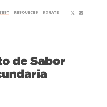
x-
email
TEST
RESOURCES
DONATE
twitter
to de Sabor
cundaria