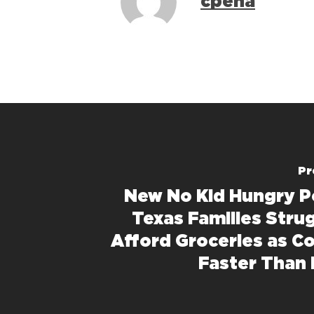
cpena
Pr
New No Kid Hungry Po
Texas Families Strug
Afford Groceries as Co
Faster Than