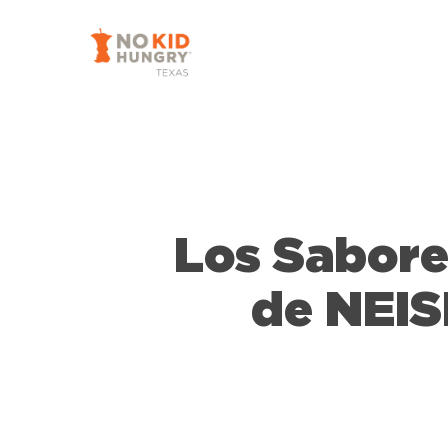
Skip
to
main
content
Los Sabore
de NEIS