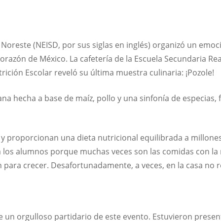
l Noreste (NEISD, por sus siglas en inglés) organizó un emo
 corazón de México. La cafetería de la Escuela Secundaria Re
rición Escolar reveló su última muestra culinaria: ¡Pozole!
ana hecha a base de
maíz, pollo y una sinfonía de especias,
y proporcionan una dieta nutricional equilibrada a millone
los alumnos porque muchas veces son las comidas con la nu
an para crecer. Desafortunadamente, a veces, en la casa no r
e un orgulloso partidario de este evento. Estuvieron presen