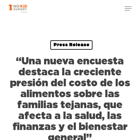
Skip
Menu
to
Close
main
Menu
content
Press Release
“Una nueva encuesta
destaca la creciente
presión del costo de los
alimentos sobre las
familias tejanas, que
afecta a la salud, las
finanzas y el bienestar
general”