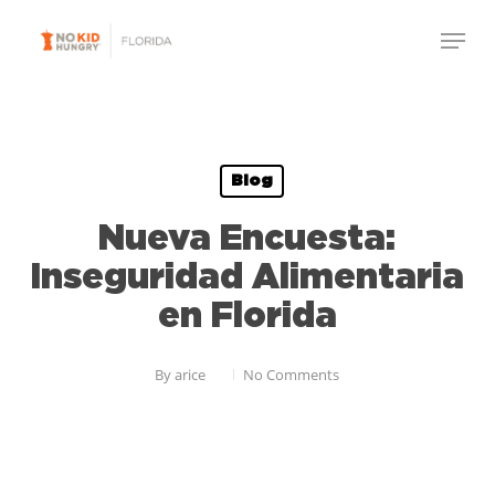
Skip
to
main
content
Blog
Nueva Encuesta:
Inseguridad Alimentaria
en Florida
By
arice
No Comments