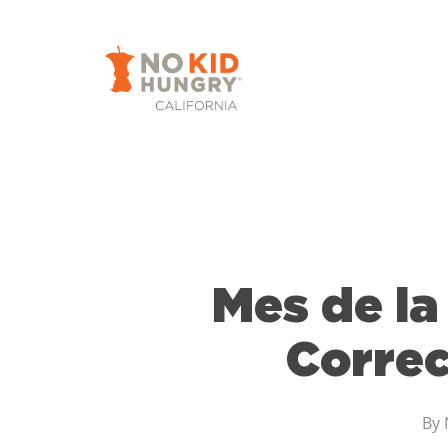
Skip
to
main
content
Mes de la
Correc
By