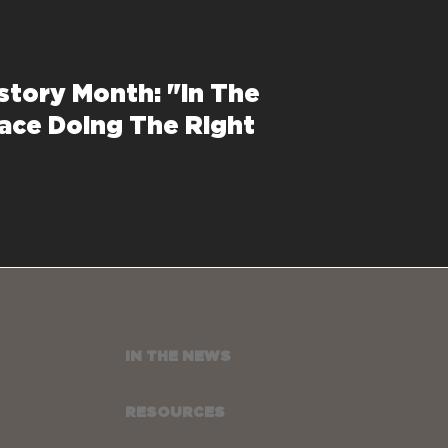
istory Month: "In The
lace Doing The Right
IN THE NEWS
RESOURCES