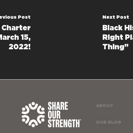
evious Post
Next Post
a Charter
Black H
arch 15,
Right P
2022!
Thing”
ABOUT
OUR BLOG