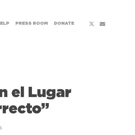
HELP
PRESS ROOM
DONATE
n el Lugar
rrecto”
s