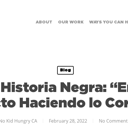
ABOUT
OUR WORK
WAYS YOU CAN 
Blog
 Historia Negra: “E
to Haciendo lo Co
No Kid Hungry CA
February 28, 2022
No Comment