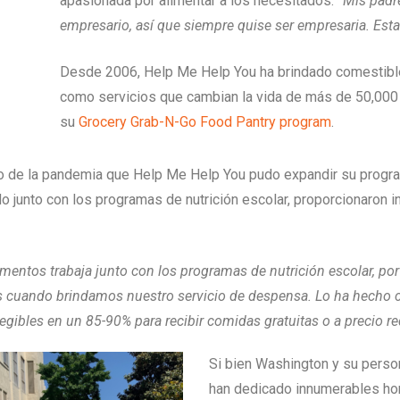
apasionada por alimentar a los necesitados.
“Mis padr
empresario, así que siempre quise ser empresaria. Esta
Desde 2006, Help Me Help You ha brindado comestibles 
como servicios que cambian la vida de más de 50,000
su
Grocery Grab-N-Go Food Pantry program
.
o de la pandemia que Help Me Help You pudo expandir su progra
 junto con los programas de nutrición escolar, proporcionaron i
entos trabaja junto con los programas de nutrición escolar, por
es cuando brindamos nuestro servicio de despensa. Lo ha hecho 
egibles en un 85-90% para recibir comidas gratuitas o a precio r
Si bien Washington y su perso
han dedicado innumerables hor